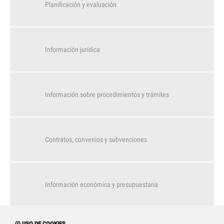
Planificación y evaluación
Información jurídica
Información sobre procedimientos y trámites
Contratos, convenios y subvenciones
Información económica y presupuestaria
Acceso a la información pública
(!) USO DE COOKIES